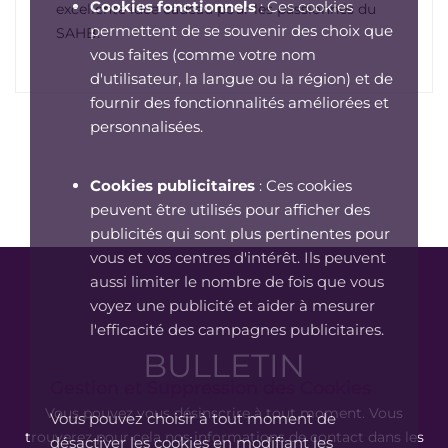
Cookies fonctionnels
: Ces cookies
excellente idée cadeau pour les passionnés du
permettent de se souvenir des choix que
SAHB.
vous faites (comme votre nom
d'utilisateur, la langue ou la région) et de
fournir des fonctionnalités améliorées et
personnalisées.
Cookies publicitaires
: Ces cookies
peuvent être utilisés pour afficher des
publicités qui sont plus pertinentes pour
vous et vos centres d'intérêt. Ils peuvent
aussi limiter le nombre de fois que vous
voyez une publicité et aider à mesurer
l'efficacité des campagnes publicitaires.
BULLETIN
Gestion et Suppression des Cookies
Vous pouvez vous désinscrire à tout moment. Vous
Vous pouvez choisir à tout moment de
trouverez pour cela nos informations de contact dans les
désactiver les cookies en modifiant les