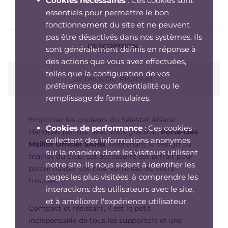
Cookies nécessaires
: Ces cookies sont
essentiels pour permettre le bon
fonctionnement du site et ne peuvent
pas être désactivés dans nos systèmes. Ils
DESCRIPTION
sont généralement définis en réponse à
des actions que vous avez effectuées,
telles que la configuration de vos
DÉTAILS DU PRODUIT
préférences de confidentialité ou le
remplissage de formulaires.
Emportez les couleurs du Sélestat Alsace
Cookies de performance
: Ces cookies
Handball partout avec vous grâce au
Porte-clés
collectent des informations anonymes
Maillot Officiel SAHB
. Reprenant le design du
sur la manière dont les visiteurs utilisent
maillot du club, cet accessoire est parfait pour
notre site. Ils nous aident à identifier les
personnaliser vos clés, votre sac ou votre
pages les plus visitées, à comprendre les
trousse.
interactions des utilisateurs avec le site,
et à améliorer l'expérience utilisateur.
Compact et résistant, il est le petit
indispensable de tous les supporters et une