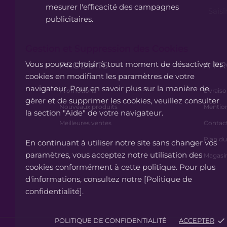
mesurer l'efficacité des campagnes
publicitaires.
Gestion et Suppression des Cookies
Vous pouvez choisir à tout moment de désactiver les
PRODUITS
A P
cookies en modifiant les paramètres de votre
navigateur. Pour en savoir plus sur la manière de
Promotions
Livrais
gérer et de supprimer les cookies, veuillez consulter
Nouveaux produits
Mention
la section "Aide" de votre navigateur.
Meilleures ventes
Contac
Plan du
En continuant à utiliser notre site sans changer vos
paramètres, vous acceptez notre utilisation des
Magasi
cookies conformément à cette politique. Pour plus
d'informations, consultez notre [Politique de
confidentialité].
POLITIQUE DE CONFIDENTIALITÉ
ACCEPTER
done