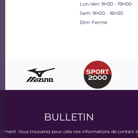
Lun-Ven:
9H30 - 19H00
Sam:
9H00 - 18H30
Dim:
Fermé

À propos et Contact
BULLETIN
oment. Vous trouverez pour cela nos informations de contact dans