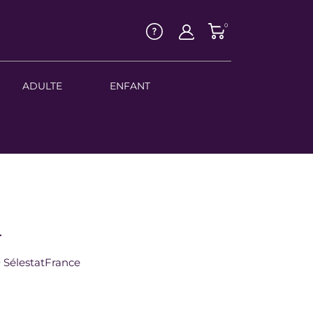
0
ADULTE
ENFANT
T
 Sélestat
France