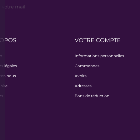
ROPOS
VOTRE COMPTE
on
Informations personnelles
s légales
Commandes
tez-nous
Avoirs
 site
Adresses
ns
Bons de réduction