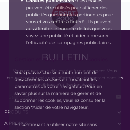
Cookies publicitaires
: Ces cookies
peuvent être utilisés pour afficher des
publicités qui sont plus pertinentes pour
vous et vos centres d'intérêt. Ils peuvent
aussi limiter le nombre de fois que vous
voyez une publicité et aider à mesurer
l'efficacité des campagnes publicitaires.
BULLETIN
Gestion et Suppression des Cookies
Vous pouvez vous désinscrire à tout moment. Vous
Vous pouvez choisir à tout moment de
trouverez pour cela nos informations de contact dans les
désactiver les cookies en modifiant les
conditions d'utilisation du site.
paramètres de votre navigateur. Pour en
savoir plus sur la manière de gérer et de

supprimer les cookies, veuillez consulter la
section "Aide" de votre navigateur.
PRODUITS

A PROPOS

En continuant à utiliser notre site sans