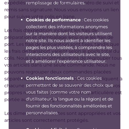
remplissage de formulaires.
expédiés via colissimo avec un numéro de suivi et
remis sans signature. Nous vous envoyons un lien
pour suivre votre colis en ligne.
Cookies de performance
: Ces cookies
collectent des informations anonymes
Les frais d'expédition incluent les frais de
sur la manière dont les visiteurs utilisent
préparation et d'emballage ainsi que les frais de
notre site. Ils nous aident à identifier les
port. Les frais de préparation sont fixes, tandis que
pages les plus visitées, à comprendre les
les frais de transport varient selon le poids total du
interactions des utilisateurs avec le site,
colis. Nous vous recommandons de regrouper tous
et à améliorer l'expérience utilisateur.
vos articles dans une seule commande. Nous ne
pouvons regrouper deux commandes placées
Cookies fonctionnels
: Ces cookies
séparément et des frais d'expédition s'appliquent à
permettent de se souvenir des choix que
chacune d'entre elles. Votre colis est expédié à vos
vous faites (comme votre nom
propres risques, mais une attention particulière est
d'utilisateur, la langue ou la région) et de
portée aux objets fragiles.
fournir des fonctionnalités améliorées et
personnalisées.
Les dimensions des boîtes sont appropriées et vos
articles sont correctement protégés.