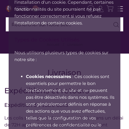
l'installation d'un cookie. Cependant, certaines
fonctionnalités du site pourraient ne pas
fonctionner correctement si vous refusez
l'installation de certains cookies.
Types de Cookies Utilisés
Accueil
Livraison
Nous utilisons plusieurs types de cookies sur
notre site :
Livraison
Cookies nécessaires
: Ces cookies sont
essentiels pour permettre le bon
Expéditions et retours
fonctionnement du site et ne peuvent
pas être désactivés dans nos systèmes. Ils
sont généralement définis en réponse à
Expédition de votre colis
des actions que vous avez effectuées,
telles que la configuration de vos
Les colis sont généralement expédiés dans un délai
préférences de confidentialité ou le
de 72H après réception du paiement. Ils sont