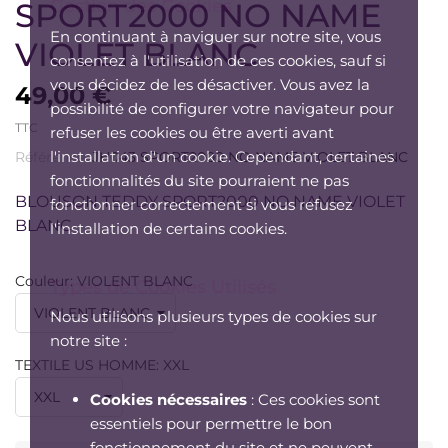
Gestion des Cookies
SPORT2000 NO NAME
En continuant à naviguer sur notre site, vous
VIOLET BLANC
consentez à l'utilisation de ces cookies, sauf si
vous décidez de les désactiver. Vous avez la
49,00 €
possibilité de configurer votre navigateur pour
TTC
refuser les cookies ou être averti avant
l'installation d'un cookie. Cependant, certaines
Référence:
JH043 SPORT2000 NO NAME-VIOLET BLANC
fonctionnalités du site pourraient ne pas
BLOUSON TEDDY SPORT2000 NO NAME VIOLET
fonctionner correctement si vous refusez
BLANC
l'installation de certains cookies.
Couleur: VIOLENT BLANC
Types de Cookies Utilisés
Nous utilisons plusieurs types de cookies sur
notre site :
TEXTILE US HOMME: XXL
Cookies nécessaires
: Ces cookies sont
essentiels pour permettre le bon
fonctionnement du site et ne peuvent