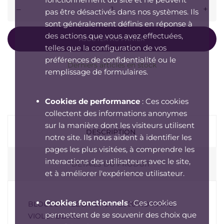
–
+
pas être désactivés dans nos systèmes. Ils
sont généralement définis en réponse à
des actions que vous avez effectuées,
AJOUTER AU PANIER
telles que la configuration de vos
préférences de confidentialité ou le
Derniers articles en stock
remplissage de formulaires.
Cookies de performance
: Ces cookies
collectent des informations anonymes
sur la manière dont les visiteurs utilisent
DESCRIPTION
notre site. Ils nous aident à identifier les
pages les plus visitées, à comprendre les
interactions des utilisateurs avec le site,
DÉTAILS DU PRODUIT
et à améliorer l'expérience utilisateur.
Cookies fonctionnels
: Ces cookies
BLOUSON TEDDY SPORT2000 NO NAME
permettent de se souvenir des choix que
VIOLET BLANC