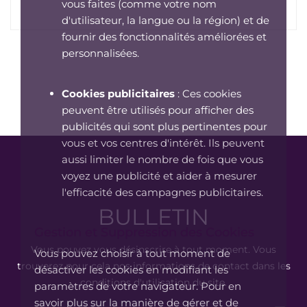
vous faites (comme votre nom
d'utilisateur, la langue ou la région) et de
fournir des fonctionnalités améliorées et
personnalisées.
Cookies publicitaires
: Ces cookies
peuvent être utilisés pour afficher des
publicités qui sont plus pertinentes pour
vous et vos centres d'intérêt. Ils peuvent
aussi limiter le nombre de fois que vous
voyez une publicité et aider à mesurer
l'efficacité des campagnes publicitaires.
BULLETIN
Gestion et Suppression des Cookies
Vous pouvez vous désinscrire à tout moment. Vous
Vous pouvez choisir à tout moment de
trouverez pour cela nos informations de contact dans les
désactiver les cookies en modifiant les
conditions d'utilisation du site.
paramètres de votre navigateur. Pour en
savoir plus sur la manière de gérer et de