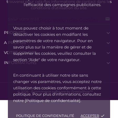
trouverez pour cela nos informations de contact dans les
l'efficacité des campagnes publicitaires.
conditions d'utilisation du site.

Gestion et Suppression des Cookies
Vous pouvez choisir à tout moment de
PRODUITS

désactiver les cookies en modifiant les
paramètres de votre navigateur. Pour en
A PROPOS

savoir plus sur la manière de gérer et de
VOTRE COMPTE

supprimer les cookies, veuillez consulter la
section "Aide" de votre navigateur.
INFORMATIONS

En continuant à utiliser notre site sans
changer vos paramètres, vous acceptez notre
utilisation des cookies conformément à cette
© 2026 - Ecommerce software by PrestaShop™
politique. Pour plus d'informations, consultez
notre [Politique de confidentialité].
POLITIQUE DE CONFIDENTIALITÉ
ACCEPTER
done