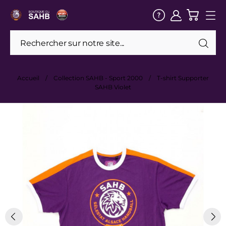
Accueil
Collection SAHB - Sport 2000
T-shirt Supporter
SAHB Violet