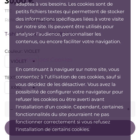
30,00 €
adaptés à vos besoins. Les cookies sont de
TTC
petits fichiers textes qui permettent de stocker
des informations spécifiques liées à votre visite
Référence:
SAHB24-001 V
sur notre site. Ils peuvent être utilisés pour
T-shirt Supporter SAHB Violet
analyser l'audience, personnaliser les
contenus, ou encore faciliter votre navigation.
Couleur: VIOLET
Gestion des Cookies
En continuant à naviguer sur notre site, vous
consentez à l'utilisation de ces cookies, sauf si
TEXTILE US HOMME: XXXL
vous décidez de les désactiver. Vous avez la
possibilité de configurer votre navigateur pour
refuser les cookies ou être averti avant
l'installation d'un cookie. Cependant, certaines
–
+
fonctionnalités du site pourraient ne pas
fonctionner correctement si vous refusez
AJOUTER AU PANIER
l'installation de certains cookies.