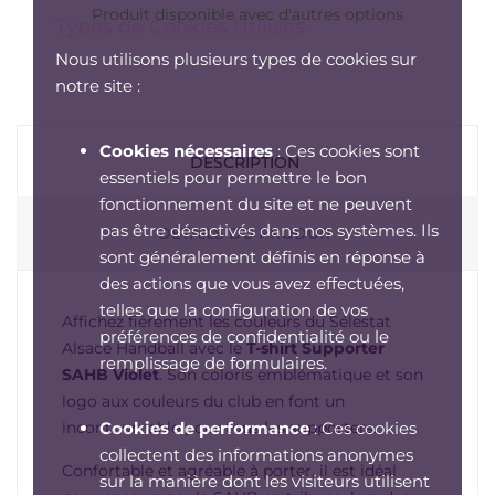
Produit disponible avec d'autres options
Types de Cookies Utilisés
Nous utilisons plusieurs types de cookies sur
notre site :
Cookies nécessaires
: Ces cookies sont
DESCRIPTION
essentiels pour permettre le bon
fonctionnement du site et ne peuvent
pas être désactivés dans nos systèmes. Ils
DÉTAILS DU PRODUIT
sont généralement définis en réponse à
des actions que vous avez effectuées,
telles que la configuration de vos
Affichez fièrement les couleurs du Sélestat
préférences de confidentialité ou le
Alsace Handball avec le
T-shirt Supporter
remplissage de formulaires.
SAHB Violet
. Son coloris emblématique et son
logo aux couleurs du club en font un
incontournable pour tous les supporters.
Cookies de performance
: Ces cookies
collectent des informations anonymes
Confortable et agréable à porter, il est idéal
sur la manière dont les visiteurs utilisent