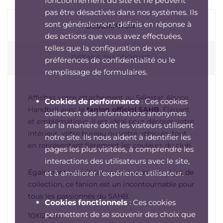
fonctionnement du site et ne peuvent
pas être désactivés dans nos systèmes. Ils
sont généralement définis en réponse à
DESCRIPTION
des actions que vous avez effectuées,
telles que la configuration de vos
DÉTAILS DU PRODUIT
préférences de confidentialité ou le
remplissage de formulaires.
Affichez votre attachement au Sélestat Alsace
Cookies de performance
: Ces cookies
Handball avec le
fanion officiel SAHB
. Élégant
collectent des informations anonymes
et emblématique, il est idéal pour décorer votre
sur la manière dont les visiteurs utilisent
intérieur, votre bureau ou votre véhicule, tout
notre site. Ils nous aident à identifier les
en représentant fièrement les couleurs du club.
pages les plus visitées, à comprendre les
interactions des utilisateurs avec le site,
Également parfait comme souvenir ou objet de
et à améliorer l'expérience utilisateur.
collection, ce fanion est un incontournable pour
tous les passionnés du SAHB.
Cookies fonctionnels
: Ces cookies
permettent de se souvenir des choix que
10X12 CM