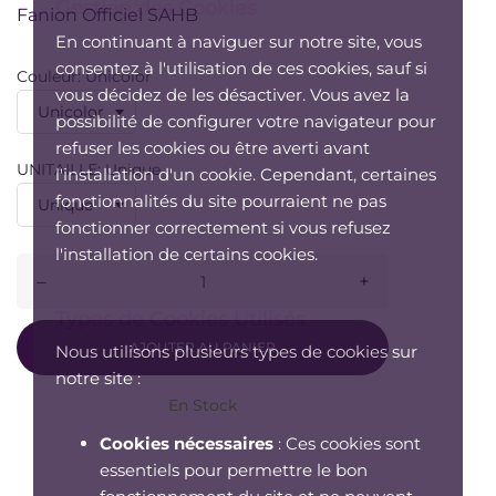
Gestion des Cookies
Fanion Officiel SAHB
En continuant à naviguer sur notre site, vous
consentez à l'utilisation de ces cookies, sauf si
Couleur: Unicolor
vous décidez de les désactiver. Vous avez la
possibilité de configurer votre navigateur pour
refuser les cookies ou être averti avant
UNITAILLE: Unique
l'installation d'un cookie. Cependant, certaines
fonctionnalités du site pourraient ne pas
fonctionner correctement si vous refusez
l'installation de certains cookies.
–
+
Types de Cookies Utilisés
AJOUTER AU PANIER
Nous utilisons plusieurs types de cookies sur
notre site :
En Stock
Cookies nécessaires
: Ces cookies sont
essentiels pour permettre le bon