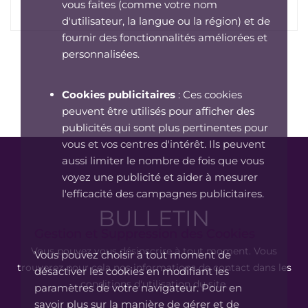
vous faites (comme votre nom
d'utilisateur, la langue ou la région) et de
fournir des fonctionnalités améliorées et
personnalisées.
Cookies publicitaires
: Ces cookies
peuvent être utilisés pour afficher des
publicités qui sont plus pertinentes pour
vous et vos centres d'intérêt. Ils peuvent
aussi limiter le nombre de fois que vous
voyez une publicité et aider à mesurer
l'efficacité des campagnes publicitaires.
BULLETIN
Gestion et Suppression des Cookies
Vous pouvez vous désinscrire à tout moment. Vous
Vous pouvez choisir à tout moment de
trouverez pour cela nos informations de contact dans les
désactiver les cookies en modifiant les
conditions d'utilisation du site.
paramètres de votre navigateur. Pour en
savoir plus sur la manière de gérer et de