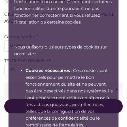
l'installation d'un cookie. Cependant, certaines
Référence:
C1915295 SAHB2526-MARINE
fonctionnalités du site pourraient ne pas
GILET A CAPUCHE 100% COTON PERSONNALISE
fonctionner correctement si vous refusez
AVEC LOGO SAHB
l'installation de certains cookies.
Couleur: MARINE
Types de Cookies Utilisés
Nous utilisons plusieurs types de cookies sur
notre site :
TEXTILE US HOMME: XS
Cookies nécessaires
: Ces cookies sont
essentiels pour permettre le bon
fonctionnement du site et ne peuvent
–
+
pas être désactivés dans nos systèmes. Ils
sont généralement définis en réponse à
des actions que vous avez effectuées,
AJOUTER AU PANIER
telles que la configuration de vos
préférences de confidentialité ou le
Derniers articles en stock
remplissage de formulaires.