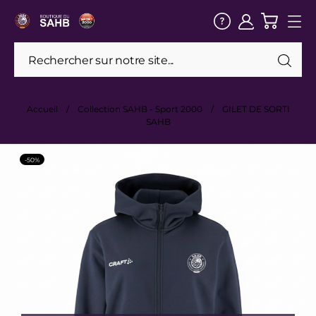
Accueil
Collection SAHB - Sport 2000
GILET DE SORTI
SAHB
-50%