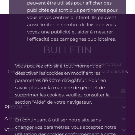
peuvent être utilisés pour afficher des
publicités qui sont plus pertinentes pour
vous et vos centres d'intérêt. Ils peuvent
aussi limiter le nombre de fois que vous
voyez une publicité et aider à mesurer
l'efficacité des campagnes publicitaires.
BULLETIN
Gestion et Suppression des Cookies
Vous pouvez vous désinscrire à tout moment. Vous
Vous pouvez choisir à tout moment de
trouverez pour cela nos informations de contact dans les
désactiver les cookies en modifiant les
conditions d'utilisation du site.
paramètres de votre navigateur. Pour en
savoir plus sur la manière de gérer et de

supprimer les cookies, veuillez consulter la
section "Aide" de votre navigateur.
PRODUITS

A PROPOS

En continuant à utiliser notre site sans
changer vos paramètres, vous acceptez notre
VOTRE COMPTE

utilisation des cookies conformément à cette