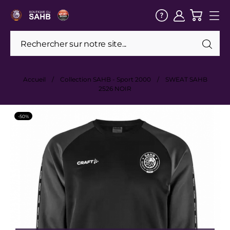
Accueil
Collection SAHB - Sport 2000
SWEAT SAHB
2526 NOIR
-50%