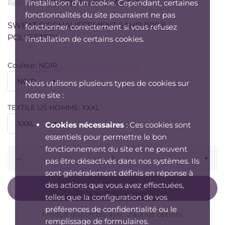
l'installation d'un cookie. Cependant, certaines
Référence:
C1912734 SAHB 2526-NOIR
fonctionnalités du site pourraient ne pas
SWEAT D'ECHAUFFEMENT SAHB (100%
fonctionner correctement si vous refusez
POLYESTER)
l'installation de certains cookies.
Couleur: NOIR
Types de Cookies Utilisés
Nous utilisons plusieurs types de cookies sur
notre site :
TEXTILE US HOMME: XXXL
Cookies nécessaires
: Ces cookies sont
essentiels pour permettre le bon
fonctionnement du site et ne peuvent
–
+
pas être désactivés dans nos systèmes. Ils
sont généralement définis en réponse à
des actions que vous avez effectuées,
AJOUTER AU PANIER
telles que la configuration de vos
préférences de confidentialité ou le
Produit disponible avec d'autres options
remplissage de formulaires.