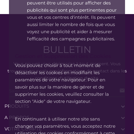
peuvent être utilisés pour afficher des
publicités qui sont plus pertinentes pour
vous et vos centres d'intérêt. Ils peuvent
aussi limiter le nombre de fois que vous
voyez une publicité et aider à mesurer
l'efficacité des campagnes publicitaires.
BULLETIN
Gestion et Suppression des Cookies
Vous pouvez vous désinscrire à tout moment. Vous
Vous pouvez choisir à tout moment de
trouverez pour cela nos informations de contact dans les
désactiver les cookies en modifiant les
conditions d'utilisation du site.
paramètres de votre navigateur. Pour en
savoir plus sur la manière de gérer et de

supprimer les cookies, veuillez consulter la
section "Aide" de votre navigateur.
PRODUITS

A PROPOS

En continuant à utiliser notre site sans
changer vos paramètres, vous acceptez notre
VOTRE COMPTE

utilisation des cookies conformément à cette