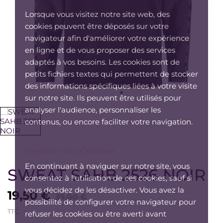
Lorsque vous visitez notre site web, des
cookies peuvent être déposés sur votre
navigateur afin d'améliorer votre expérience
en ligne et de vous proposer des services
adaptés à vos besoins. Les cookies sont de
petits fichiers textes qui permettent de stocker
des informations spécifiques liées à votre visite
sur notre site. Ils peuvent être utilisés pour
analyser l'audience, personnaliser les
contenus, ou encore faciliter votre navigation.
Gestion des Cookies
En continuant à naviguer sur notre site, vous
SWEAT SAHB 2526 NOIR
consentez à l'utilisation de ces cookies, sauf si
vous décidez de les désactiver. Vous avez la
19,50 €
39,00 €
possibilité de configurer votre navigateur pour
TTC
refuser les cookies ou être averti avant