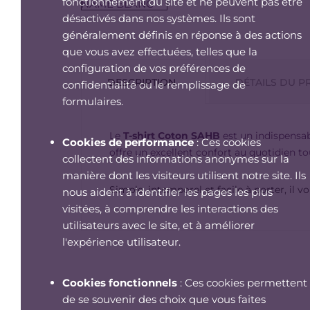
fonctionnement du site et ne peuvent pas être
désactivés dans nos systèmes. Ils sont
généralement définis en réponse à des actions
que vous avez effectuées, telles que la
configuration de vos préférences de
DESCRIPTION
DÉTAILS DU P
confidentialité ou le remplissage de
formulaires.
Le
T-shirt Coton SAHB
est un indispensab
Cookies de performance
: Ces cookies
offre un excellent confort au quotidien to
collectent des informations anonymes sur la
manière dont les visiteurs utilisent notre site. Ils
Simple, intemporel et facile à porter, il 
nous aident à identifier les pages les plus
visitées, à comprendre les interactions des
utilisateurs avec le site, et à améliorer
l'expérience utilisateur.
Cookies fonctionnels
: Ces cookies permettent
de se souvenir des choix que vous faites