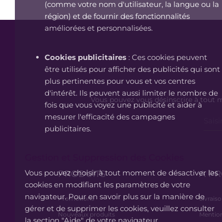
(comme votre nom d'utilisateur, la langue ou la
région) et de fournir des fonctionnalités
améliorées et personnalisées.
Cookies publicitaires
: Ces cookies peuvent
être utilisés pour afficher des publicités qui sont
plus pertinentes pour vous et vos centres
d'intérêt. Ils peuvent aussi limiter le nombre de
Vous pouvez vous désinscrire à tout m
fois que vous voyez une publicité et aider à
mesurer l'efficacité des campagnes
publicitaires.
Gestion et Suppression des Cookies
Vous pouvez choisir à tout moment de désactiver les
PRODUITS
A P
cookies en modifiant les paramètres de votre
navigateur. Pour en savoir plus sur la manière de
Promotions
Livrais
gérer et de supprimer les cookies, veuillez consulter
Nouveaux produits
Mention
la section "Aide" de votre navigateur.