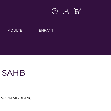
0
ADULTE
ENFANT
n SAHB
0 NO NAME-BLANC