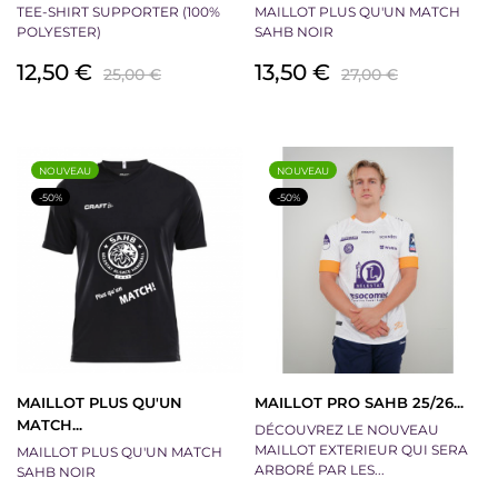
TEE-SHIRT SUPPORTER (100%
MAILLOT PLUS QU'UN MATCH
POLYESTER)
SAHB NOIR
Prix
Prix
Prix
Prix
12,50 €
13,50 €
25,00 €
27,00 €
de
de
base
base
NOUVEAU
NOUVEAU
-50%
-50%
MAILLOT PLUS QU'UN
MAILLOT PRO SAHB 25/26...
MATCH...
DÉCOUVREZ LE NOUVEAU
MAILLOT EXTERIEUR QUI SERA
MAILLOT PLUS QU'UN MATCH
ARBORÉ PAR LES...
SAHB NOIR