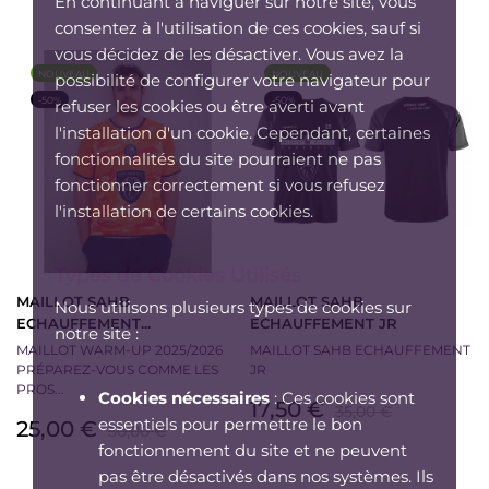
de
En continuant à naviguer sur notre site, vous
base
base
consentez à l'utilisation de ces cookies, sauf si
vous décidez de les désactiver. Vous avez la
NOUVEAU
NOUVEAU
possibilité de configurer votre navigateur pour
-50%
-50%
refuser les cookies ou être averti avant
l'installation d'un cookie. Cependant, certaines
fonctionnalités du site pourraient ne pas
fonctionner correctement si vous refusez
l'installation de certains cookies.
Types de Cookies Utilisés
MAILLOT SAHB
MAILLOT SAHB
Nous utilisons plusieurs types de cookies sur
ECHAUFFEMENT...
ECHAUFFEMENT JR
notre site :
MAILLOT WARM-UP 2025/2026
MAILLOT SAHB ECHAUFFEMENT
PRÉPAREZ-VOUS COMME LES
JR
PROS...
Cookies nécessaires
: Ces cookies sont
Prix
Prix
17,50 €
35,00 €
essentiels pour permettre le bon
Prix
Prix
25,00 €
50,00 €
de
fonctionnement du site et ne peuvent
de
base
pas être désactivés dans nos systèmes. Ils
base