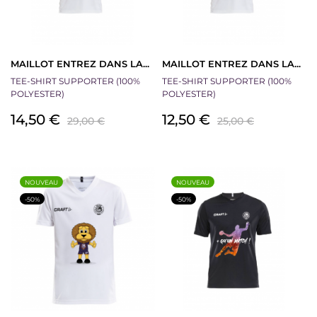
MAILLOT ENTREZ DANS LA...
MAILLOT ENTREZ DANS LA...
TEE-SHIRT SUPPORTER (100%
TEE-SHIRT SUPPORTER (100%
POLYESTER)
POLYESTER)
Prix
Prix
Prix
Prix
14,50 €
12,50 €
29,00 €
25,00 €
de
de
base
base
NOUVEAU
NOUVEAU
-50%
-50%