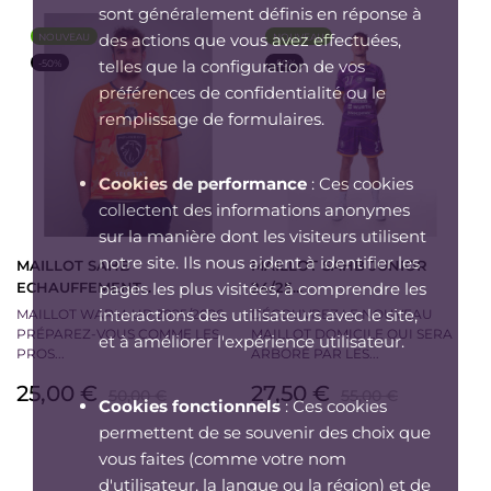
sont généralement définis en réponse à
des actions que vous avez effectuées,
NOUVEAU
NOUVEAU
telles que la configuration de vos
-50%
-50%
préférences de confidentialité ou le
remplissage de formulaires.
Cookies de performance
: Ces cookies
collectent des informations anonymes
sur la manière dont les visiteurs utilisent
notre site. Ils nous aident à identifier les
MAILLOT SAHB
MAILLOT SAHB JUNIOR
ECHAUFFEMENT...
24/25...
pages les plus visitées, à comprendre les
interactions des utilisateurs avec le site,
MAILLOT WARM-UP 2025/2026
DÉCOUVREZ LE NOUVEAU
PRÉPAREZ-VOUS COMME LES
MAILLOT DOMICILE QUI SERA
et à améliorer l'expérience utilisateur.
PROS...
ARBORÉ PAR LES...
Prix
Prix
Prix
Prix
25,00 €
27,50 €
50,00 €
55,00 €
Cookies fonctionnels
: Ces cookies
de
de
permettent de se souvenir des choix que
base
base
vous faites (comme votre nom
d'utilisateur, la langue ou la région) et de