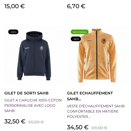
Prix
Prix
15,00 €
6,70 €
-50%
NOUVEAU
-50%
GILET DE SORTI SAHB
GILET ECHAUFFEMENT
SAHB...
GILET A CAPUCHE 100% COTON
PERSONNALISE AVEC LOGO
VESTE D'ÉCHAUFFEMENT SAHB
SAHB
CONFORTABLE EN MATIÈRE
POLYESTER...
Prix
Prix
32,50 €
65,00 €
Prix
Prix
34,50 €
de
69,00 €