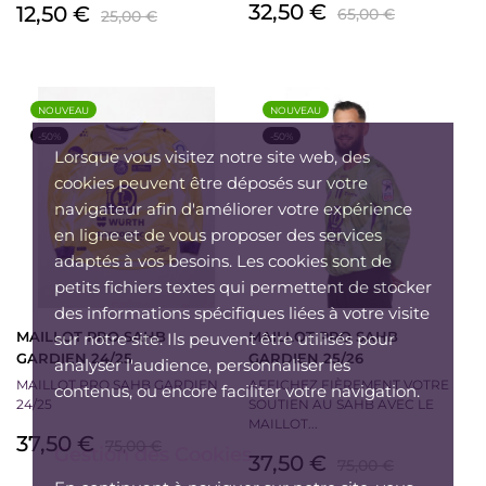
Prix
Prix
32,50 €
Prix
Prix
12,50 €
65,00 €
25,00 €
de
de
base
base
NOUVEAU
NOUVEAU
-50%
-50%
Lorsque vous visitez notre site web, des
cookies peuvent être déposés sur votre
navigateur afin d'améliorer votre expérience
en ligne et de vous proposer des services
adaptés à vos besoins. Les cookies sont de
petits fichiers textes qui permettent de stocker
des informations spécifiques liées à votre visite
MAILLOT PRO SAHB
MAILLOT PRO SAHB
sur notre site. Ils peuvent être utilisés pour
GARDIEN 24/25
GARDIEN 25/26
analyser l'audience, personnaliser les
MAILLOT PRO SAHB GARDIEN
AFFICHEZ FIÈREMENT VOTRE
contenus, ou encore faciliter votre navigation.
24/25
SOUTIEN AU SAHB AVEC LE
MAILLOT...
Prix
Prix
37,50 €
75,00 €
Gestion des Cookies
Prix
Prix
37,50 €
de
75,00 €