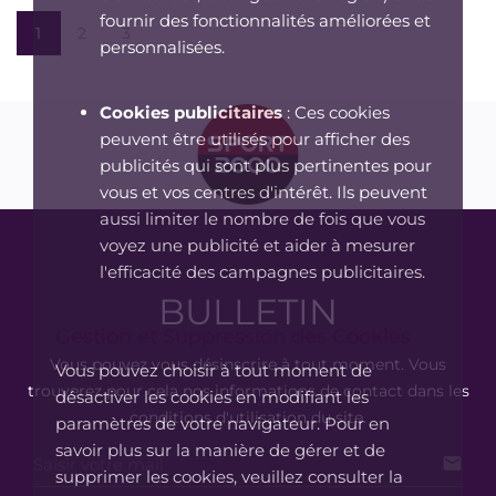
fournir des fonctionnalités améliorées et
1
2
3
personnalisées.
Cookies publicitaires
: Ces cookies
peuvent être utilisés pour afficher des
publicités qui sont plus pertinentes pour
vous et vos centres d'intérêt. Ils peuvent
aussi limiter le nombre de fois que vous
voyez une publicité et aider à mesurer
l'efficacité des campagnes publicitaires.
BULLETIN
Gestion et Suppression des Cookies
Vous pouvez vous désinscrire à tout moment. Vous
Vous pouvez choisir à tout moment de
trouverez pour cela nos informations de contact dans les
désactiver les cookies en modifiant les
conditions d'utilisation du site.
paramètres de votre navigateur. Pour en
savoir plus sur la manière de gérer et de

supprimer les cookies, veuillez consulter la