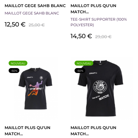
MAILLOT GEGE SAHB BLANC
MAILLOT PLUS QU'UN
MATCH...
MAILLOT GEGE SAHB BLANC
TEE-SHIRT SUPPORTER (100%
Prix
Prix
12,50 €
25,00 €
POLYESTER)
de
Prix
Prix
14,50 €
29,00 €
base
de
base
NOUVEAU
NOUVEAU
-50%
-50%
MAILLOT PLUS QU'UN
MAILLOT PLUS QU'UN
MATCH...
MATCH...