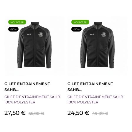
de
base
base
NOUVEAU
NOUVEAU
-50%
-50%
GILET ENTRAINEMENT
GILET ENTRAINEMENT
SAHB...
SAHB...
GILET D'ENTRAINEMENT SAHB
GILET D'ENTRAINEMENT SAHB
100% POLYESTER
100% POLYESTER
Prix
Prix
Prix
Prix
27,50 €
24,50 €
55,00 €
49,00 €
de
de
base
base